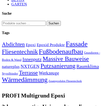
GARTEN
Suche
Suchen
Suchen
nach:
Tags
Fassade
Abdichten
Epoxi
Epoxid Produkte
Fußbodenaufbau
Fliesentechnik
Grundieren -
Massive Bauweise
Innenputz
Boden & Wand
Putzsanierung
Raumklima
NXTGEN
natureplus
Terrasse
Werkzeuge
Styrolbinder
Wärmedämmung
Zusatzprodukte Fliesentechnik
PROFI Multigrund Epoxi