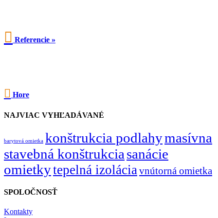

Referencie »

Hore
NAJVIAC VYHĽADÁVANÉ
konštrukcia podlahy
masívna
barytová omietka
stavebná konštrukcia
sanácie
omietky
tepelná izolácia
vnútorná omietka
SPOLOČNOSŤ
Kontakty