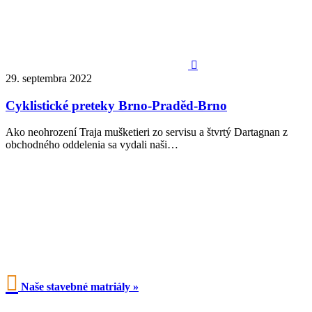

29. septembra 2022
Cyklistické preteky Brno-Praděd-Brno
Ako neohrození Traja mušketieri zo servisu a štvrtý Dartagnan z
obchodného oddelenia sa vydali naši…

Naše stavebné matriály »