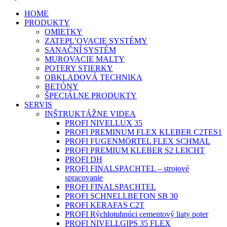
HOME
PRODUKTY
OMIETKY
ZATEPL’OVACIE SYSTÉMY
SANAČNÍ SYSTÉM
MUROVACIE MALTY
POTERY STIERKY
OBKLADOVÁ TECHNIKA
BETÓNY
ŠPECIÁLNE PRODUKTY
SERVIS
INŠTRUKTÁŽNE VIDEA
PROFI NIVELLUX 35
PROFI PREMINUM FLEX KLEBER C2TES1
PROFI FUGENMÖRTEL FLEX SCHMAL
PROFI PREMIUM KLEBER S2 LEICHT
PROFI DH
PROFI FINALSPACHTEL – strojové
spracovanie
PROFI FINALSPACHTEL
PROFI SCHNELLBETON SB 30
PROFI KERAFAS C2T
PROFI Rýchlotuhnúci cementový liaty poter
PROFI NIVELLGIPS 35 FLEX