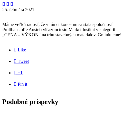



25. februára 2021
Máme veľkú radosť, že v rámci koncernu sa stala spoločnosť
Profibaustoffe Austria víťazom testu Market Institut v kategórii
„CENA – VÝKON“ na trhu stavebných materiálov. Gratulujeme!

Like

Tweet

+1

Pin it
Podobné príspevky