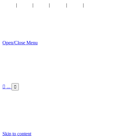
AT
|
CZ
|
SK
|
HU
|
EN
|
Kontakty
Open/Close Menu

...

Skip to content