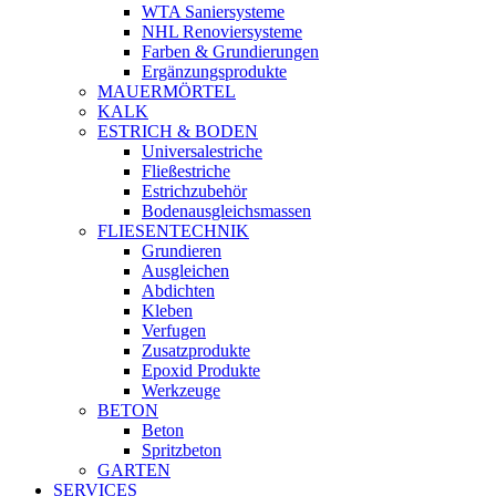
WTA Saniersysteme
NHL Renoviersysteme
Farben & Grundierungen
Ergänzungsprodukte
MAUERMÖRTEL
KALK
ESTRICH & BODEN
Universalestriche
Fließestriche
Estrichzubehör
Bodenausgleichsmassen
FLIESENTECHNIK
Grundieren
Ausgleichen
Abdichten
Kleben
Verfugen
Zusatzprodukte
Epoxid Produkte
Werkzeuge
BETON
Beton
Spritzbeton
GARTEN
SERVICES