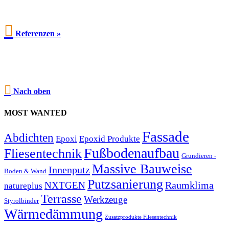

Referenzen »

Nach oben
MOST WANTED
Fassade
Abdichten
Epoxi
Epoxid Produkte
Fußbodenaufbau
Fliesentechnik
Grundieren -
Massive Bauweise
Innenputz
Boden & Wand
Putzsanierung
Raumklima
NXTGEN
natureplus
Terrasse
Werkzeuge
Styrolbinder
Wärmedämmung
Zusatzprodukte Fliesentechnik