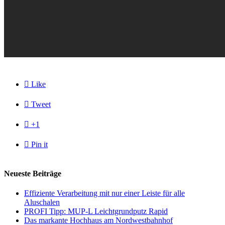

Like

Tweet

+1

Pin it
Neueste Beiträge
Effiziente Verarbeitung mit nur einer Leiste für alle
Aluschalen
PROFI Tipp: MUP-L Leichtgrundputz Rapid
Das markante Hochhaus am Nordwestbahnhof