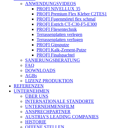
ANWENDUNGSVIDEOS
PROFI NIVELLUX 35
PROFI Premium Flex Kleber C2TES1
PROFI Fugenmörtel flex schmal
PROFI Estrich CT-C30-F5-E300
PROFI Fliesentechnik
Terrassenplatten verlegen
Terrassenplatten verfugen
PROFI Gipsputze
PROFI Kalk-Zement-Putze
PROFI Finalspachtel
SANIERUNGSBERATUNG
FAQ
DOWNLOADS
AGBs
LIZENZ PRODUKTION
REFERENZEN
UNTERNEHMEN
ÜBER UNS
INTERNATIONALE STANDORTE
UNTERNEHMENSFILM
ANSPRECHPARTNER
AUSTRIA’S LEADING COMPANIES
HISTORIE
OFFENE STELLEN