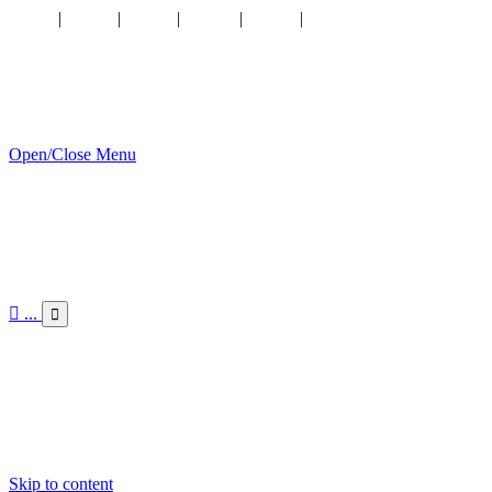
AT
|
CZ
|
SK
|
HU
|
EN
|
Kontakt
Open/Close Menu

...

Skip to content